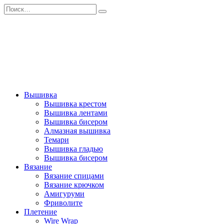
Перейти
Search
к
for:
содержанию
Вышивка
Вышивка крестом
Вышивка лентами
Вышивка бисером
Алмазная вышивка
Темари
Вышивка гладью
Вышивка бисером
Вязание
Вязание спицами
Вязание крючком
Амигуруми
Фриволите
Плетение
Wire Wrap