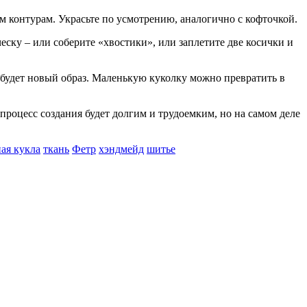
контурам. Украсьте по усмотрению, аналогично с кофточкой.
еску – или соберите «хвостики», или заплетите две косички и
 будет новый образ. Маленькую куколку можно превратить в
 процесс создания будет долгим и трудоемким, но на самом деле
ая кукла
ткань
Фетр
хэндмейд
шитье