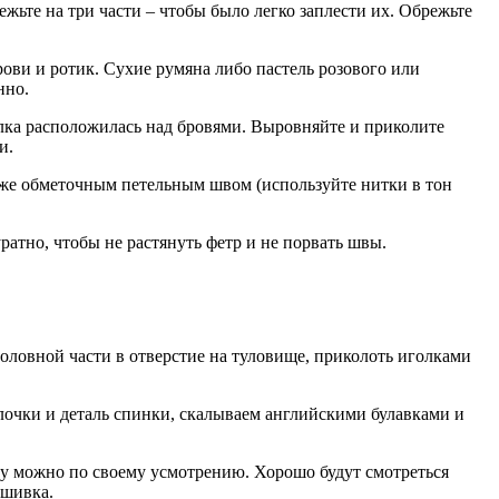
жьте на три части – чтобы было легко заплести их. Обрежьте
ви и ротик. Сухие румяна либо пастель розового или
нно.
елка расположилась над бровями. Выровняйте и приколите
и.
же обметочным петельным швом (используйте нитки в тон
ратно, чтобы не растянуть фетр и не порвать швы.
головной части в отверстие на туловище, приколоть иголками
лочки и деталь спинки, скалываем английскими булавками и
ку можно по своему усмотрению. Хорошо будут смотреться
ышивка.