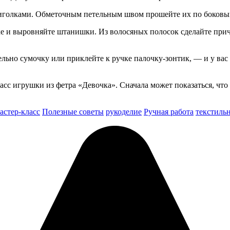
голками. Обметочным петельным швом прошейте их по боковым 
чке и выровняйте штанишки. Из волосяных полосок сделайте прич
льно сумочку или приклейте к ручке палочку-зонтик, — и у вас
асс игрушки из фетра «Девочка». Сначала может показаться, что
астер-класс
Полезные советы
рукоделие
Ручная работа
текстильн