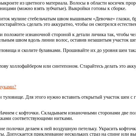
ыкроите из цветного материала. Волосы в области косичек проре
ницами (можно взять зубчатые). Выкройки готовы к сборке.
ток мулине стебельчатым швом вышиваем «Девочке» глазки, бро
старайтесь сделать это аккуратно, чтобы он смотрелся естестве
и положите изнаночной стороной к детали личика так, чтобы ч
ельным швом вдоль линии волос, оставив незашитым участок ше
овища и сколите булавками. Прошивайте их до уровня шеи так
лову холлофайбером или синтепоном. Старайтесь делать это акку
 руками?
и туловище. Для этого нужно вставить открытый участок шеи с 
 Начнем с кофточки. Складываем изнаночными сторонами две по
жками соответствующими нитками.
не полочки делаем к ней воздушную петельку. Украсить кофточ
ты. Допускается приклеивание нескольких страз на спине или в