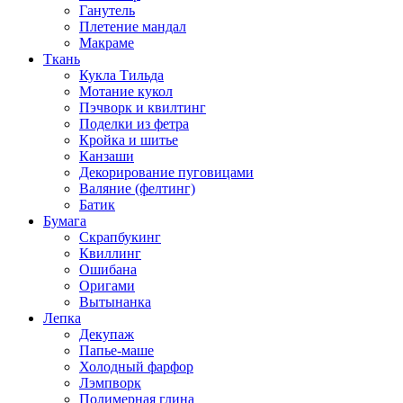
Ганутель
Плетение мандал
Макраме
Ткань
Кукла Тильда
Мотание кукол
Пэчворк и квилтинг
Поделки из фетра
Кройка и шитье
Канзаши
Декорирование пуговицами
Валяние (фелтинг)
Батик
Бумага
Скрапбукинг
Квиллинг
Ошибана
Оригами
Вытынанка
Лепка
Декупаж
Папье-маше
Холодный фарфор
Лэмпворк
Полимерная глина