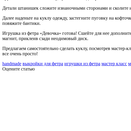
Детали штанишек сложите изнаночными сторонами и сколите и
Далее наденьте на куклу одежду, застегните пуговку на кофто
повяжите бантики.
Игрушка из фетра «Девочка» готова! Сшейте для нее дополните
магнит, приклеив сзади неодимовый диск.
Предлагаем самостоятельно сделать куклу, посмотрев мастер-кл
все очень просто!
handmade
выкройки для фетра
игрушки из фетра
мастер класс
м
Оцените статью