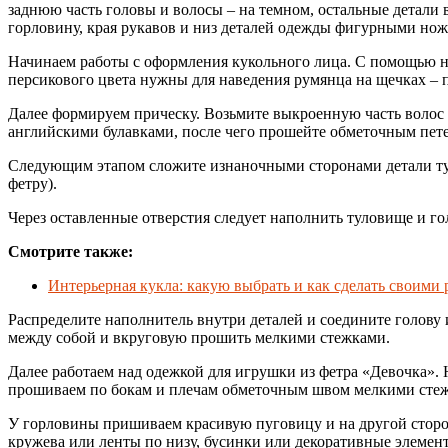
заднюю часть головы и волосы – на темном, остальные детали в
горловину, края рукавов и низ деталей одежды фигурными нож
Начинаем работы с оформления кукольного лица. С помощью ни
персикового цвета нужны для наведения румянца на щечках – по
Далее формируем прическу. Возьмите выкроенную часть волос 
английскими булавками, после чего прошейте обметочным пет
Следующим этапом сложите изнаночными сторонами детали тул
фетру).
Через оставленные отверстия следует наполнить туловище и го
Смотрите также:
Интерьерная кукла: какую выбрать и как сделать своими
Распределите наполнитель внутри деталей и соедините голову 
между собой и вкруговую прошить мелкими стежками.
Далее работаем над одежкой для игрушки из фетра «Девочка».
прошиваем по бокам и плечам обметочным швом мелкими сте
У горловины пришиваем красивую пуговицу и на другой сторо
кружева или ленты по низу, бусинки или декоративные элемен