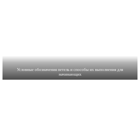
Условные обозначения петель и способы их выполнения для
начинающих