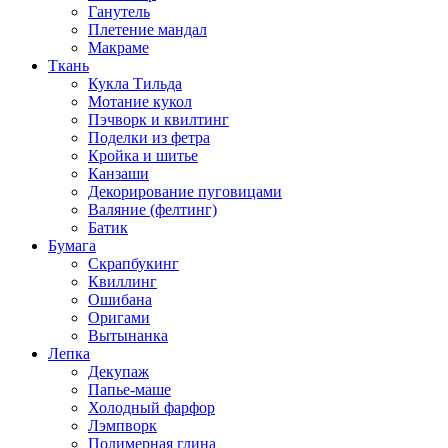
Ганутель
Плетение мандал
Макраме
Ткань
Кукла Тильда
Мотание кукол
Пэчворк и квилтинг
Поделки из фетра
Кройка и шитье
Канзаши
Декорирование пуговицами
Валяние (фелтинг)
Батик
Бумага
Скрапбукинг
Квиллинг
Ошибана
Оригами
Вытынанка
Лепка
Декупаж
Папье-маше
Холодный фарфор
Лэмпворк
Полимерная глина