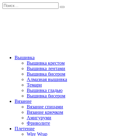
Перейти
Search
к
for:
содержанию
Вышивка
Вышивка крестом
Вышивка лентами
Вышивка бисером
Алмазная вышивка
Темари
Вышивка гладью
Вышивка бисером
Вязание
Вязание спицами
Вязание крючком
Амигуруми
Фриволите
Плетение
Wire Wrap