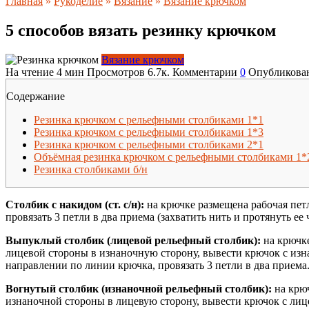
Главная
»
Рукоделие
»
Вязание
»
Вязание крючком
5 способов вязать резинку крючком
Вязание крючком
На чтение
4 мин
Просмотров
6.7к.
Комментарии
0
Опубликова
Содержание
Резинка крючком с рельефными столбиками 1*1
Резинка крючком с рельефными столбиками 1*3
Резинка крючком с рельефными столбиками 2*1
Объёмная резинка крючком с рельефными столбиками 1*
Резинка столбиками б/н
Столбик с накидом (ст. с/н):
на крючке размещена рабочая петл
провязать 3 петли в два приема (захватить нить и протянуть ее 
Выпуклый столбик (лицевой рельефный столбик):
на крючке
лицевой стороны в изнаночную сторону, вывести крючок с изн
направлении по линии крючка, провязать 3 петли в два приема
Вогнутый столбик (изнаночной рельефный столбик):
на крюч
изнаночной стороны в лицевую сторону, вывести крючок с лиц