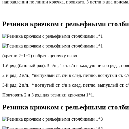
направлении по линии крючка, провязать 3 петли в два приема
Резинка крючком с рельефными столби
(кратно 2+1+2) набрать цепочку из в/п.
1-й ряд (базовый ряд): 3 в/п., 1 ст. с/н в каждую петлю ряда, пов
2-й ряд: 2 в/п., *выпуклый ст. с/н в след. петлю, вогнутый ст. 
3-й ряд: 2 в/п., * вогнутый ст. с/н в след. петлю, выпуклый ст. 
Повторять 2 и 3 ряд для резинки крючком 1*1.
Резинка крючком с рельефными столби