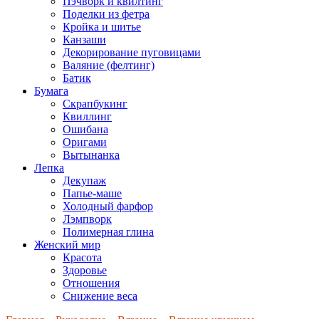
Пэчворк и квилтинг
Поделки из фетра
Кройка и шитье
Канзаши
Декорирование пуговицами
Валяние (фелтинг)
Батик
Бумага
Скрапбукинг
Квиллинг
Ошибана
Оригами
Вытынанка
Лепка
Декупаж
Папье-маше
Холодный фарфор
Лэмпворк
Полимерная глина
Женский мир
Красота
Здоровье
Отношения
Снижение веса