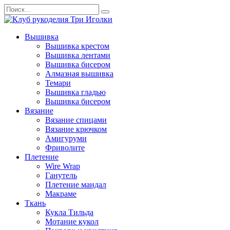
Перейти
Search
к
for:
содержанию
Вышивка
Вышивка крестом
Вышивка лентами
Вышивка бисером
Алмазная вышивка
Темари
Вышивка гладью
Вышивка бисером
Вязание
Вязание спицами
Вязание крючком
Амигуруми
Фриволите
Плетение
Wire Wrap
Ганутель
Плетение мандал
Макраме
Ткань
Кукла Тильда
Мотание кукол